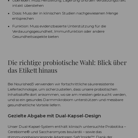
Überleben: Muss Herstellung, Lagerung und den Verdauungstrakt
intakt überstehen
Dosis: Muss der in klinischen Studien nachgewiesenen Menge
entsprechen
Funktion: Muss evidenzbasierte Unterstützung für die
Verdauungsgesundheit, Immunfunktion oder andere
Gesundheitsaspekte bieten
Die richtige probiotische Wahl: Blick über
das Etikett hinaus
Bei Nourished3 verwenden wir fortschrittliche säureresistente
Liefertechnologie, um sicherzustellen, dass unsere probiotischen
Inhaltsstoffe dort ankommen, wo sie am meisten gebraucht werden,
und so ein gesundes Darmmikrobiom unterstützen und messbare
gesundheitliche Vorteile liefern.
Gezielte Abgabe mit Dual-Kapsel-Design
Unser Dual-Kapsel-System enthält klinisch untersuchte Probiotika –
Cerebiome® und Saccharomyces boulardii – sowie das
stimmungsbalancierende Adaptogen Safr’Inside™. Dank der