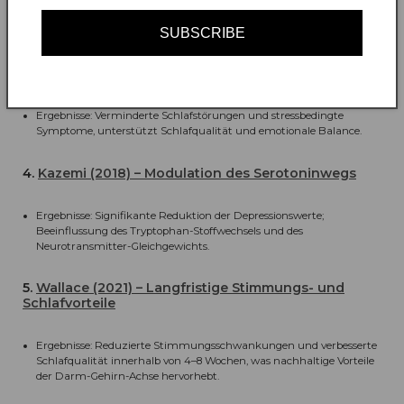
Forschung zur Rolle des Darmmikrobiota in der emotionalen
Gesundheit.
SUBSCRIBE
3.
Romijn (2017) – Schlaf & Stress bei depressiven
Patienten
Ergebnisse: Verminderte Schlafstörungen und stressbedingte
Symptome, unterstützt Schlafqualität und emotionale Balance.
4.
Kazemi (2018) – Modulation des Serotoninwegs
Ergebnisse: Signifikante Reduktion der Depressionswerte;
Beeinflussung des Tryptophan-Stoffwechsels und des
Neurotransmitter-Gleichgewichts.
5.
Wallace (2021) – Langfristige Stimmungs- und
Schlafvorteile
Ergebnisse: Reduzierte Stimmungsschwankungen und verbesserte
Schlafqualität innerhalb von 4–8 Wochen, was nachhaltige Vorteile
der Darm-Gehirn-Achse hervorhebt.