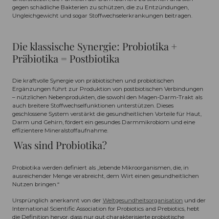
gegen schädliche Bakterien zu schützen, die zu Entzündungen,
Ungleichgewicht und sogar Stoffwechselerkrankungen beitragen.
Die klassische Synergie: Probiotika +
Präbiotika = Postbiotika
Die kraftvolle Synergie von präbiotischen und probiotischen
Ergänzungen führt zur Produktion von postbiotischen Verbindungen
– nützlichen Nebenprodukten, die sowohl den Magen-Darm-Trakt als
auch breitere Stoffwechselfunktionen unterstützen. Dieses
geschlossene System verstärkt die gesundheitlichen Vorteile für Haut,
Darm und Gehirn, fördert ein gesundes Darmmikrobiom und eine
effizientere Mineralstoffaufnahme.
Was sind Probiotika?
Probiotika werden definiert als „lebende Mikroorganismen, die, in
ausreichender Menge verabreicht, dem Wirt einen gesundheitlichen
Nutzen bringen.“
Ursprünglich anerkannt von der
Weltgesundheitsorganisation
und der
International Scientific Association for Probiotics and Prebiotics, hebt
die Definition hervor, dass nur gut charakterisierte probiotische