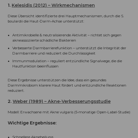
1.
Kelesidis (2012) – Wirkmechanismen
Diese Übersicht identifizierte drei Hauptmechanismen, durch die S.
boulardii die Haut-Darm-Achse unterstützt:
Antimikrobielle & neutralisierende Aktivität – richtet sich gegen
akneassoziierte schädliche Bakterien
Verbesserte Darmbarrierefunktion – unterstützt die Integrität der
Darmbarriere und reduziert die Durchlässigkeit
Immunmodulation – reguliert entzündliche Signalwege, die die
Hautfunktion beeinflussen
Diese Ergebnisse unterstützen die Idee, dass ein gesundes
Darmmikrobiom klarere Haut fördert und entzündliche Reaktionen
reduziert.
2.
Weber (1989) – Akne-Verbesserungsstudie
Modell: Erwachsene mit Akne vulgaris (5-monatige Open-Label-Studie)
Wichtige Ergebnisse:
Schnellere Akneheilung