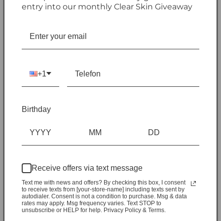
Darm-Gehirn-Achse
entry into our monthly Clear Skin Giveaway
Cerebiome® ist eine patentierte psychobiotische Mischung aus L.
helveticus Rosell®-52 und B. longum Rosell®-175. Mit fünf
veröffentlichten klinischen Studien ist es eine der am umfassendsten
untersuchten Formulierungen für die Darm-Gehirn-Achse und zeigt
signifikante Effekte auf Stress, Stimmung und mentales
Wohlbefinden.
+1
Klinische Forschung zu Cerebiome®
1.
Diop (2008) – Darmbedingte Stresslinderung
Birthday
Modell: Gesunde Erwachsene
Ergebnisse: Reduzierte stressbedingte Verdauungsbeschwerden, was
die Darm-Gehirn-Verbindung stärkt.
Receive offers via text message
2.
Messaoudi (2010 & 2011) – Psychologische
Stressreduktion
Text me with news and offers? By checking this box, I consent
to receive texts from [your-store-name] including texts sent by
autodialer. Consent is not a condition to purchase. Msg & data
Modell: Gesunde Erwachsene
rates may apply. Msg frequency varies. Text STOP to
unsubscribe or HELP for help. Privacy Policy & Terms.
Ergebnisse: Verbesserte psychische Gesundheit; grundlegende