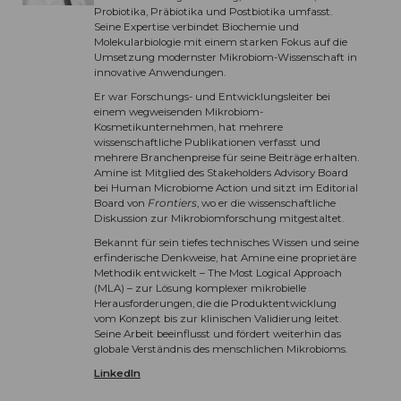
Probiotika, Präbiotika und Postbiotika umfasst.
Seine Expertise verbindet Biochemie und
Molekularbiologie mit einem starken Fokus auf die
Umsetzung modernster Mikrobiom-Wissenschaft in
innovative Anwendungen.
Er war Forschungs- und Entwicklungsleiter bei
einem wegweisenden Mikrobiom-
Kosmetikunternehmen, hat mehrere
wissenschaftliche Publikationen verfasst und
mehrere Branchenpreise für seine Beiträge erhalten.
Amine ist Mitglied des Stakeholders Advisory Board
bei Human Microbiome Action und sitzt im Editorial
Board von
Frontiers
, wo er die wissenschaftliche
Diskussion zur Mikrobiomforschung mitgestaltet.
Bekannt für sein tiefes technisches Wissen und seine
erfinderische Denkweise, hat Amine eine proprietäre
Methodik entwickelt – The Most Logical Approach
(MLA) – zur Lösung komplexer mikrobielle
Herausforderungen, die die Produktentwicklung
vom Konzept bis zur klinischen Validierung leitet.
Seine Arbeit beeinflusst und fördert weiterhin das
globale Verständnis des menschlichen Mikrobioms.
LinkedIn