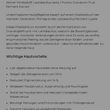
Aktiver Inhaltsstoff: Lactobacillus lactis / Punica Granatum Fruit
Ferment Extract
Unsere topische Hautpflegelinie basiert auf einem Postbiotikum der
nächsten Generation: Pomegranate Lactobacillus Ferment Lysate.
Dieses Postbiotikum entsteht durch die Fermentation von
Granatapfelfrucht mit Lactobacillus, wodurch die Bioverfügbarkeit
wichtiger nützlicher Verbindungen erhöht wird. Es wirkt als sanftes,
enzymatisches Peeling, das die Zellregeneration fördert und ein
gesundes Hautmikrobiom unterstützt – ideal für empfindliche oder zu
Akne neigende Haut.
Wichtige Hautvorteile:
Löst abgestorbene Hautzellen ohne Reizung auf
Steigert die Zellregeneration um 26 %
Reduziert Pigmentierung um 14 %
Verbessert Hautstruktur, Ausstrahlung und Feuchtigkeit
Stärkt die Hautbarriere und reduziert transepidermalen
Wasserverlust
Beruhigt Rötungen und Entzündungen mit Chlorogensäure
Schützt natürlich vor schädlichen Bakterien