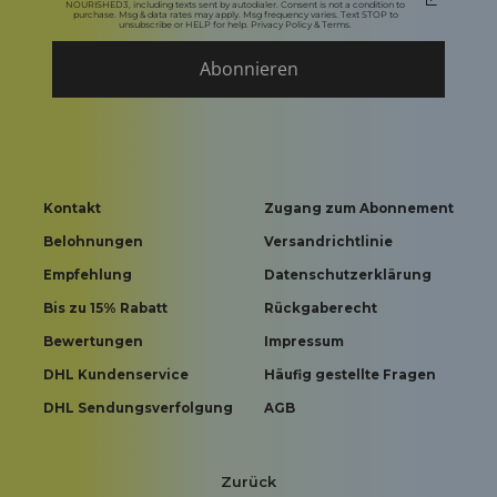
NOURISHED3, including texts sent by autodialer. Consent is not a condition to
purchase. Msg & data rates may apply. Msg frequency varies. Text STOP to
unsubscribe or HELP for help. Privacy Policy & Terms.
Abonnieren
Kontakt
Zugang zum Abonnement
Belohnungen
Versandrichtlinie
Empfehlung
Datenschutzerklärung
Bis zu 15% Rabatt
Rückgaberecht
Bewertungen
Impressum
DHL Kundenservice
Häufig gestellte Fragen
DHL Sendungsverfolgung
AGB
Zurück