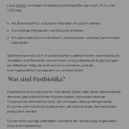
Laut
ISAPP
umfassen Präbiotika Inhaltsstoffe wie Inulin, FOS und
GOS, die:
Als Brennstoff für nützliche Mikroben im Darm dienen
Kurzzeitige Fettsäuren wie Butyrat erhöhen
Ein gesundes Darmmikrobiom unterstützen und das Darmmilieu
regulieren
Während sie natürlich in präbiotischen Lebensmitteln wie Knoblauch,
Zwiebeln und Bananen vorkommen, sind präbiotische Ergänzungen
ein effektiver Weg, die Aufnahme zu erhöhen und die
Darmgesundheit konsequent zu unterstützen.
Was sind Postbiotika?
Postbiotika sind inaktivierte mikrobielle Zellen oder deren Bestandteile,
die einen gesundheitlichen Nutzen bieten, ohne dass lebende
Organismen erforderlich sind. Sie umfassen Zellwandfragmente,
Enzyme und nützliche Substanzen, die während der Fermentation
produziert werden.
Da sie nicht auf das Überleben während der Verdauung angewiesen
sind, sind Postbiotika: