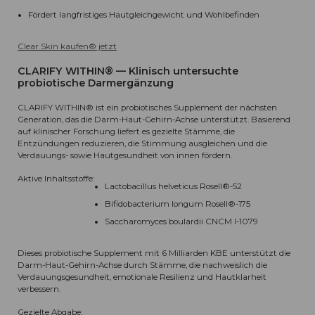
Fördert langfristiges Hautgleichgewicht und Wohlbefinden
Clear Skin kaufen
®
jetzt
CLARIFY WITHIN® — Klinisch untersuchte
probiotische Darmergänzung
CLARIFY WITHIN® ist ein probiotisches Supplement der nächsten
Generation, das die Darm-Haut-Gehirn-Achse unterstützt. Basierend
auf klinischer Forschung liefert es gezielte Stämme, die
Entzündungen reduzieren, die Stimmung ausgleichen und die
Verdauungs- sowie Hautgesundheit von innen fördern.
Aktive Inhaltsstoffe:
Lactobacillus helveticus Rosell®-52
Bifidobacterium longum Rosell®-175
Saccharomyces boulardii CNCM I-1079
Dieses probiotische Supplement mit 6 Milliarden KBE unterstützt die
Darm-Haut-Gehirn-Achse durch Stämme, die nachweislich die
Verdauungsgesundheit, emotionale Resilienz und Hautklarheit
verbessern.
Gezielte Abgabe: