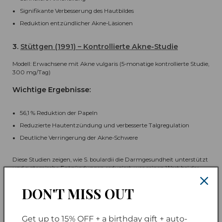
Signifikante Verbesserung des Hautbildes
Reduktion entzündlicher Akne-Läsionen
3.
Stüttgen (1991) – Kontrollierte Akne-Studie
Modell: Erwachsene mit Akne vulgaris (5-monatige kontrollierte Studie,
300 mg/Tag)
Wichtige Ergebnisse:
56,1 % Reduktion der Papeln
Reduzierte Hautentzündung und verbesserte Talgregulation
Deutliche Verringerung der Akne-Schwere
Diese Studien zeigen, wie S. boulardii die Darmgesundheit unterstützt
und systemische Entzündungen reduziert, was seinen Wert bei der
Behandlung von Akne und der Förderung klarer Haut unterstreicht.
DON'T MISS OUT
Stamm-Spotlight: Cerebiome® und die
Get up to 15% OFF + a birthday gift + auto-