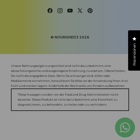
Facebook
Instagram
YouTube
X
Pinterest
(Twitter)
©
NOURISHED3
2026
Kl
Rezensionen
Unsere Nahrungsergänzungsmittel sind nicht dazu bestimmt, eine
abwechslungsreiche und ausgewogene Ernährung zu ersetzen. Überschreiten
Sie nicht die angegebene Dosis. Wenn Sie schwanger sind, stillen oder
Medikamente einnehmen, konsultieren Sie bitte vor der Anwendung Ihren Arzt.
Kühl und trocken lagern. Außerhalb der Reichweite von Kindern aufbewahren.
*Diese Aussagen wurden von der Food and Drug Administration nicht
bewertet. Dieses Produkt ist nicht dazu bestimmt, eine Krankheit zu
diagnostizieren, zu behandeln, zu heilen oder zu verhindern.