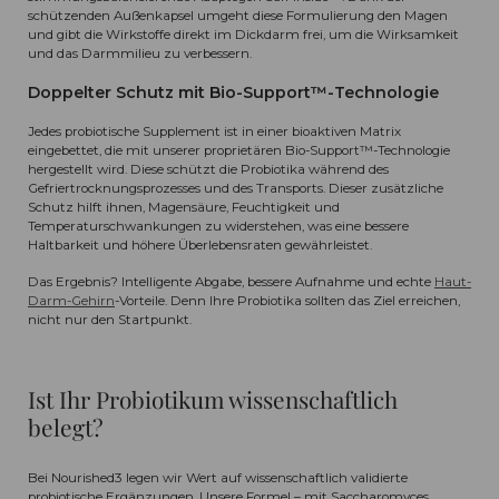
schützenden Außenkapsel umgeht diese Formulierung den Magen
und gibt die Wirkstoffe direkt im Dickdarm frei, um die Wirksamkeit
und das Darmmilieu zu verbessern.
Doppelter Schutz mit Bio-Support™-Technologie
Jedes probiotische Supplement ist in einer bioaktiven Matrix
eingebettet, die mit unserer proprietären Bio-Support™-Technologie
hergestellt wird. Diese schützt die Probiotika während des
Gefriertrocknungsprozesses und des Transports. Dieser zusätzliche
Schutz hilft ihnen, Magensäure, Feuchtigkeit und
Temperaturschwankungen zu widerstehen, was eine bessere
Haltbarkeit und höhere Überlebensraten gewährleistet.
Das Ergebnis? Intelligente Abgabe, bessere Aufnahme und echte
Haut-
Darm-Gehirn
-Vorteile. Denn Ihre Probiotika sollten das Ziel erreichen,
nicht nur den Startpunkt.
Ist Ihr Probiotikum wissenschaftlich
belegt?
Bei Nourished3 legen wir Wert auf wissenschaftlich validierte
probiotische Ergänzungen. Unsere Formel – mit Saccharomyces