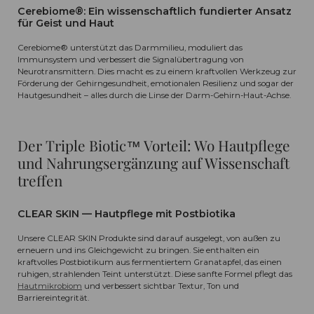
Cerebiome®: Ein wissenschaftlich fundierter Ansatz
für Geist und Haut
Cerebiome® unterstützt das Darmmilieu, moduliert das
Immunsystem und verbessert die Signalübertragung von
Neurotransmittern. Dies macht es zu einem kraftvollen Werkzeug zur
Förderung der Gehirngesundheit, emotionalen Resilienz und sogar der
Hautgesundheit – alles durch die Linse der Darm-Gehirn-Haut-Achse.
Der Triple Biotic™ Vorteil: Wo Hautpflege
und Nahrungsergänzung auf Wissenschaft
treffen
CLEAR SKIN — Hautpflege mit Postbiotika
Unsere CLEAR SKIN Produkte sind darauf ausgelegt, von außen zu
erneuern und ins Gleichgewicht zu bringen. Sie enthalten ein
kraftvolles Postbiotikum aus fermentiertem Granatapfel, das einen
ruhigen, strahlenden Teint unterstützt. Diese sanfte Formel pflegt das
Hautmikrobiom
und verbessert sichtbar Textur, Ton und
Barriereintegrität.