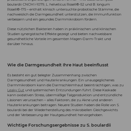
boulardii CNCM I-1079, L. helveticus Rosell®-52 und B. longum
Rosell®-175 – enthält klinisch untersuchte probiotische Stämme, die
nachweislich die Darmgesundheit unterstützen, die Immunfunktion
verbessern und ein gesundes Darmmikrobiom fördern.
Diese nützlichen Bakterien haben in präklinischen und klinischen
Studien synergistische Effekte gezeigt und bieten nachweisbare
gesundheitliche Vorteile im gesamten Magen-Darm-Trakt und
darüber hinaus.
Wie die Darmgesundheit Ihre Haut beeinflusst
Es besteht ein gut belegter Zusammenhang zwischen
Darmgesundheit und Hauterkrankungen. Ein unausgeglichenes
Darmmikrobiom kann die Darmschleimhaut beeinträchtigen, was zu
Leaky Gut
und systemischen Entzündungen führt. Diese Kaskade
kann oxidativen Stress, übermäßige Talgproduktion und entzündliche
Läsionen verursachen – alles Faktoren, die zu Akne und anderen
Hauterkrankungen beitragen. Neuere Studien haben die Rolle von S.
boulardii bei der Wiederherstellung des mikrobiellen Gleichgewichts
und der Verbesserung der Hautgesundheit hervorgehoben.
Wichtige Forschungsergebnisse zu S. boulardii