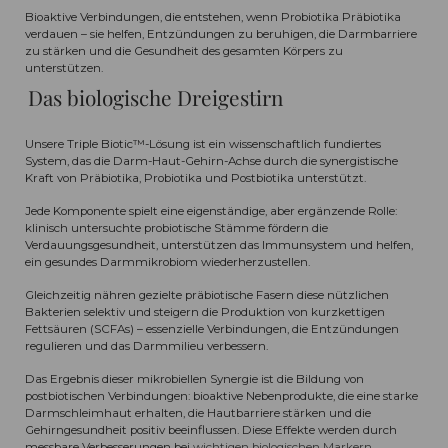
Bioaktive Verbindungen, die entstehen, wenn Probiotika Präbiotika
verdauen – sie helfen, Entzündungen zu beruhigen, die Darmbarriere
zu stärken und die Gesundheit des gesamten Körpers zu
unterstützen.
Das biologische Dreigestirn
Unsere Triple Biotic™-Lösung ist ein wissenschaftlich fundiertes
System, das die Darm-Haut-Gehirn-Achse durch die synergistische
Kraft von Präbiotika, Probiotika und Postbiotika unterstützt.
Jede Komponente spielt eine eigenständige, aber ergänzende Rolle:
klinisch untersuchte probiotische Stämme fördern die
Verdauungsgesundheit, unterstützen das Immunsystem und helfen,
ein gesundes Darmmikrobiom wiederherzustellen.
Gleichzeitig nähren gezielte präbiotische Fasern diese nützlichen
Bakterien selektiv und steigern die Produktion von kurzkettigen
Fettsäuren (SCFAs) – essenzielle Verbindungen, die Entzündungen
regulieren und das Darmmilieu verbessern.
Das Ergebnis dieser mikrobiellen Synergie ist die Bildung von
postbiotischen Verbindungen: bioaktive Nebenprodukte, die eine starke
Darmschleimhaut erhalten, die Hautbarriere stärken und die
Gehirngesundheit positiv beeinflussen. Diese Effekte werden durch
messbare Verbesserungen bei
wichtigen biologischen Markern