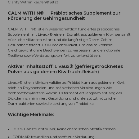
Clarify Within kaufen
®
jetzt
CALM WITHIN® — Präbiotisches Supplement zur
Förderung der Gehirngesundheit
CALM WITHIN® ist ein wissenschaftlich fundiertes präbiotisches
Supplement mit Livaux®, einem Extrakt aus goldenem Kiwi, der sanft
nützliche Mikroben nährt und die langfristige Darm-Gehirn-
Gesundheit fördert. Es wurde entwickelt, um das mikrobielle
Gleichgewicht ohne Beschwerden zu verbessern und emotionale
Resilienz sowie Verdauungskomfort zu unterstützen.
Aktiver Inhaltsstoff: Livaux® (gefriergetrocknetes
Pulver aus goldenem Kiwifruchtfleisch)
Livaux® ist ein klinisch validiertes Präbiotikum aus goldenem Kiwi,
reich an Polyphenolen und präbiotischen Verbindungen wie
hochmethoxyliertem Pektin. Es fermentiert langsam entlang des
Dickdarms, minimiert Gasbildung und unterstützt nützliche
Darmbakterien sowie die Leistung von Probiotika.
Wichtige Merkmale:
100 % Ganzfruchtpulver, keine chemischen Modifikationen
FODMAP-freundlich und sanft zur Verdauung