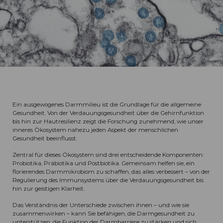
Ein ausgewogenes Darmmilieu ist die Grundlage für die allgemeine
Gesundheit. Von der Verdauungsgesundheit über die Gehirnfunktion
bis hin zur Hautresilienz zeigt die Forschung zunehmend, wie unser
inneres Ökosystem nahezu jeden Aspekt der menschlichen
Gesundheit beeinflusst.
Zentral für dieses Ökosystem sind drei entscheidende Komponenten:
Probiotika, Präbiotika und Postbiotika. Gemeinsam helfen sie, ein
florierendes Darmmikrobiom zu schaffen, das alles verbessert – von der
Regulierung des Immunsystems über die Verdauungsgesundheit bis
hin zur geistigen Klarheit.
Das Verständnis der Unterschiede zwischen ihnen – und wie sie
zusammenwirken – kann Sie befähigen, die Darmgesundheit zu
unterstützen, die Funktion der Darmbarriere zu stärken und sich