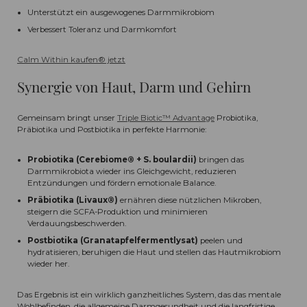
Unterstützt ein ausgewogenes Darmmikrobiom
Verbessert Toleranz und Darmkomfort
Calm Within kaufen
®
jetzt
Synergie von Haut, Darm und Gehirn
Gemeinsam bringt unser
Triple Biotic™ Advantage
Probiotika,
Präbiotika und Postbiotika in perfekte Harmonie:
Probiotika
(Cerebiome® + S. boulardii)
bringen das
Darmmikrobiota wieder ins Gleichgewicht, reduzieren
Entzündungen und fördern emotionale Balance.
Präbiotika
(Livaux®)
ernähren diese nützlichen Mikroben,
steigern die SCFA-Produktion und minimieren
Verdauungsbeschwerden.
Postbiotika
(Granatapfelfermentlysat)
peelen und
hydratisieren, beruhigen die Haut und stellen das Hautmikrobiom
wieder her.
Das Ergebnis ist ein wirklich ganzheitliches System, das das mentale
Wohlbefinden, die allgemeine Darmgesundheit und die langfristige